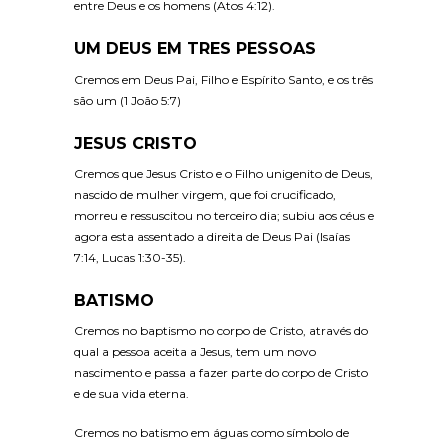
entre Deus e os homens (Atos 4:12).
UM DEUS EM TRES PESSOAS
Cremos em Deus Pai, Filho e Espírito Santo, e os três
são um (1 João 5:7)
JESUS CRISTO
Cremos que Jesus Cristo e o Filho unigenito de Deus,
nascido de mulher virgem, que foi crucificado,
morreu e ressuscitou no terceiro dia; subiu aos céus e
agora esta assentado a direita de Deus Pai (Isaías
7:14, Lucas 1:30-35).
BATISMO
Cremos no baptismo no corpo de Cristo, através do
qual a pessoa aceita a Jesus, tem um novo
nascimento e passa a fazer parte do corpo de Cristo
e de sua vida eterna.
Cremos no batismo em águas como símbolo de