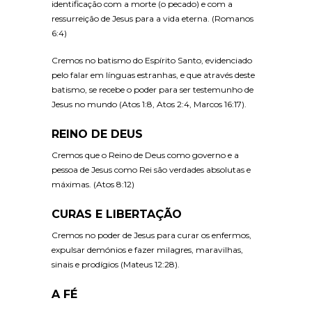
identificação com a morte (o pecado) e com a
ressurreição de Jesus para a vida eterna. (Romanos
6:4)
Cremos no batismo do Espírito Santo, evidenciado
pelo falar em línguas estranhas, e que através deste
batismo, se recebe o poder para ser testemunho de
Jesus no mundo (Atos 1:8, Atos 2:4, Marcos 16:17).
REINO DE DEUS
Cremos que o Reino de Deus como governo e a
pessoa de Jesus como Rei são verdades absolutas e
máximas. (Atos 8:12)
CURAS E LIBERTAÇÃO
Cremos no poder de Jesus para curar os enfermos,
expulsar demónios e fazer milagres, maravilhas,
sinais e prodígios (Mateus 12:28).
A FÉ