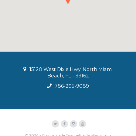
15120 West Dixie Hwy, North Miami
Beach, FL - 33162
786-295-9089
© 2024 - Comunidade Evangelica de Miami Inc. -